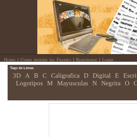
Home
Como instalar las Fuentes
Registrarse
Login
|
|
|
Tags de Letras
3D
A
B
C
Caligrafica
D
Digital
E
Escri
Logotipos
M
Mayusculas
N
Negrita
O
O