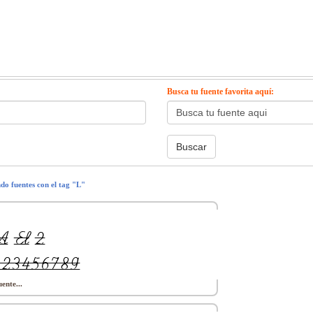
Busca tu fuente favorita aquí:
ndo fuentes con el tag "L"
ente...