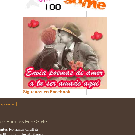
Síguenos en Facebook
|
 xp/vista
 de Fuentes Free Style
ntes Romanas Graffiti.
s Pintadas, Pincel, Negras.