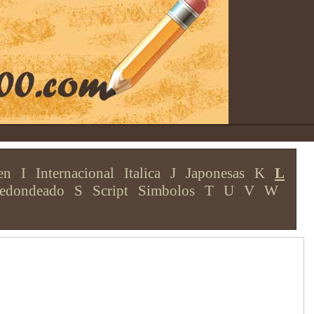
en
I
Internacional
Italica
J
Japonesas
K
L
edondeado
S
Script
Simbolos
T
U
V
W