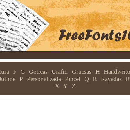
tura
F
G
Goticas
Grafiti
Gruesas
H
Handwritt
utline
P
Personalizada
Pincel
Q
R
Rayadas
R
X
Y
Z