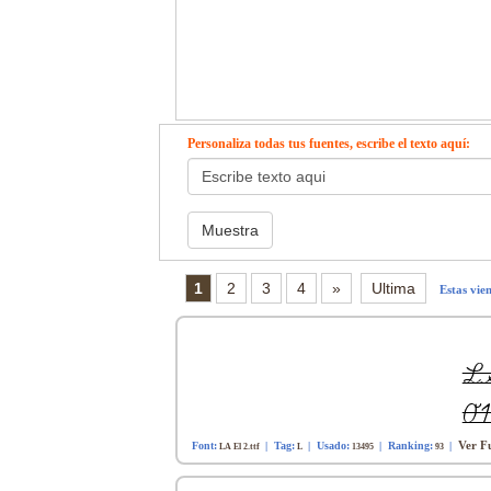
Personaliza todas tus fuentes, escribe el texto aquí:
1
2
3
4
»
Ultima
Estas vie
Ver Fu
Font:
| Tag:
| Usado:
| Ranking:
|
LA El 2.ttf
L
13495
93