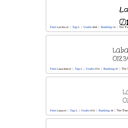
Ver Fu
Font:
| Tag:
| Usado:
| Ranking:
|
Lab Mix.ttf
L
8648
54
Ver 
Font:
| Tag:
| Usado:
| Ranking:
|
Laban Bold.ttf
L
9755
67
Ver Fuen
Font:
| Tag:
| Usado:
| Ranking:
|
Laban.ttf
L
8743
40