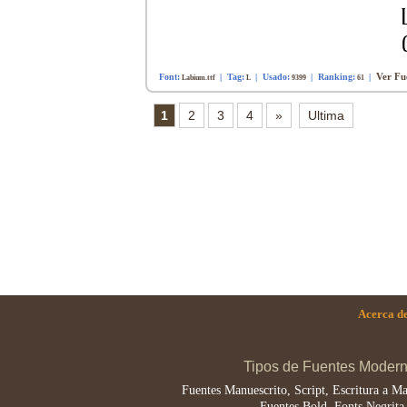
Ver Fue
Font:
| Tag:
| Usado:
| Ranking:
|
Labium.ttf
L
9399
61
1
2
3
4
»
Ultima
Acerca de
Tipos de Fuentes Moder
Fuentes Manuescrito, Script, Escritura a Ma
Fuentes Bold, Fonts Negrita