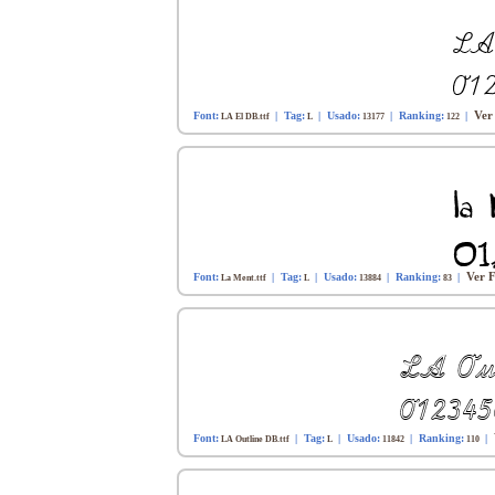
Ver
Font:
| Tag:
| Usado:
| Ranking:
|
LA El DB.ttf
L
13177
122
Ver F
Font:
| Tag:
| Usado:
| Ranking:
|
La Ment.ttf
L
13884
83
Font:
| Tag:
| Usado:
| Ranking:
|
LA Outline DB.ttf
L
11842
110