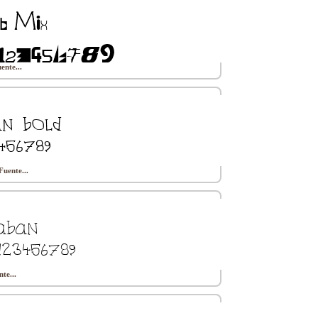
ente...
Fuente...
te...