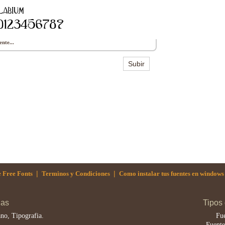
nte...
Subir
|
|
 Free Fonts
Terminos y Condiciones
Como instalar tus fuentes en windows
nas
Tipos
no, Tipografia.
Fue
.
Fuente