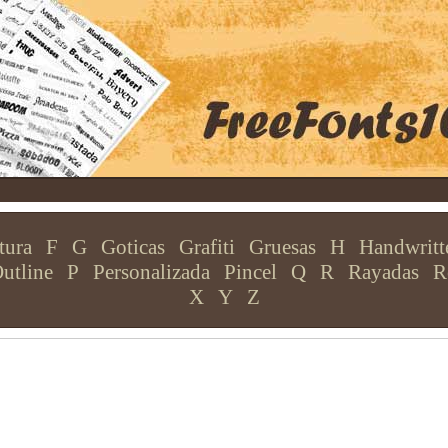
tura
F
G
Goticas
Grafiti
Gruesas
H
Handwritt
utline
P
Personalizada
Pincel
Q
R
Rayadas
R
X
Y
Z