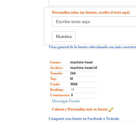
Personaliza todas tus fuentes, escribe el texto aquí:
Vista general de la fuente seleccionada con más caractere
Fuente:
machine head
Archivo:
machine head.ttf
Tamaño:
1kb
Tag:
M
Usado:
3558
Ranking:
10
Comentarios:
0
Descargar Fuente
Colorea y Personaliza más tu fuente
Comparte esta fuente en Facebook o Twiteala