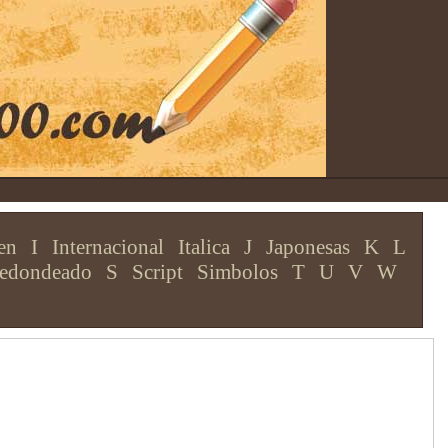
en
I
Internacional
Italica
J
Japonesas
K
L
edondeado
S
Script
Simbolos
T
U
V
W