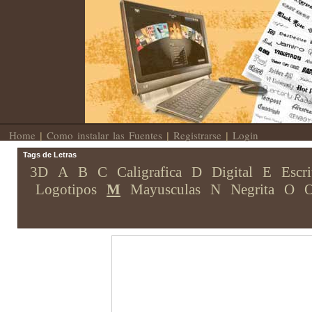
Home
Como instalar las Fuentes
Registrarse
Login
|
|
|
Tags de Letras
3D
A
B
C
Caligrafica
D
Digital
E
Escri
Logotipos
M
Mayusculas
N
Negrita
O
O