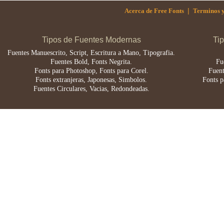
|
Acerca de Free Fonts
Terminos y
Tipos de Fuentes Modernas
Ti
Fuentes Manuescrito, Script, Escritura a Mano, Tipografia.
Fuentes Bold, Fonts Negrita.
Fu
Fonts para Photoshop, Fonts para Corel.
Fuent
Fonts extranjeras, Japonesas, Simbolos.
Fonts p
Fuentes Circulares, Vacias, Redondeadas.