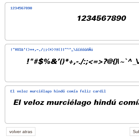
volver atras
Sub