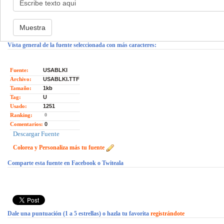
Vista general de la fuente seleccionada con más caracteres:
Fuente:
USABLKI
Archivo:
USABLKI.TTF
Tamaño:
1kb
Tag:
U
Usado:
1251
Ranking:
0
Comentarios:
0
Descargar Fuente
Colorea y Personaliza más tu fuente
Comparte esta fuente en Facebook o Twiteala
Dale una puntuación (1 a 5 estrellas) o hazla tu favorita
registrándote