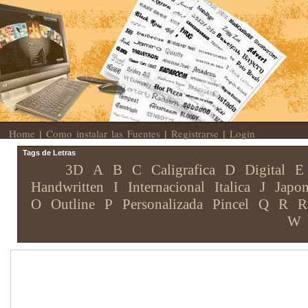
Home
Como instalar las Fuentes
Registrarse
Login
|
|
|
Tags de Letras
3D
A
B
C
Caligrafica
D
Digital
E
Handwritten
I
Internacional
Italica
J
Japon
O
Outline
P
Personalizada
Pincel
Q
R
R
W