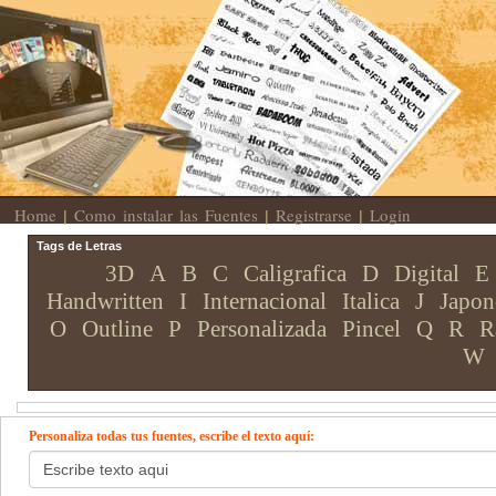
Home
Como instalar las Fuentes
Registrarse
Login
|
|
|
Tags de Letras
3D
A
B
C
Caligrafica
D
Digital
E
Handwritten
I
Internacional
Italica
J
Japon
O
Outline
P
Personalizada
Pincel
Q
R
R
W
Personaliza todas tus fuentes, escribe el texto aquí: