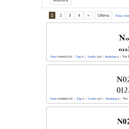
1
2
3
4
»
Ultima
Estas vie
Ver 
Font:
| Tag:
| Usado:
| Ranking:
|
N010016T.TTF
N
2210
6
Ver 
Font:
| Tag:
| Usado:
| Ranking:
|
N020003D.TTF
N
2227
0