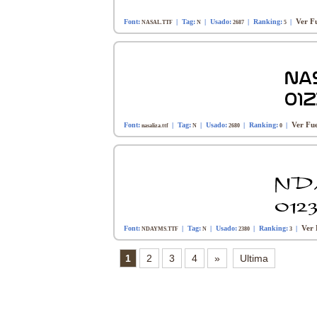
Ver Fu
Font:
| Tag:
| Usado:
| Ranking:
|
NASAL.TTF
N
2687
5
Ver Fue
Font:
| Tag:
| Usado:
| Ranking:
|
nasaliza.ttf
N
2680
0
Ver 
Font:
| Tag:
| Usado:
| Ranking:
|
NDAYMS.TTF
N
2380
3
1
2
3
4
»
Ultima