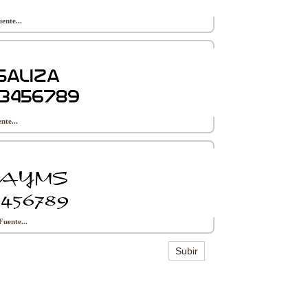
ente...
nte...
Fuente...
Subir