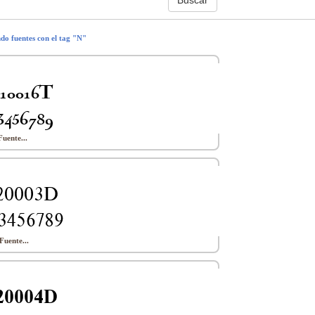
ndo fuentes con el tag "N"
Fuente...
Fuente...