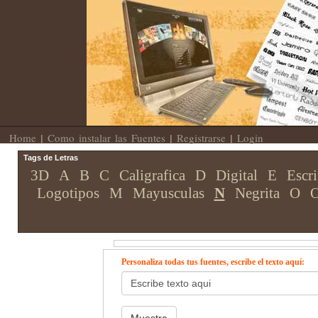
Home
Como instalar las Fuentes
Registrarse
Login
|
|
|
Tags de Letras
3D
A
B
C
Caligrafica
D
Digital
E
Escri
Logotipos
M
Mayusculas
N
Negrita
O
O
Personaliza todas tus fuentes, escribe el texto aquí: