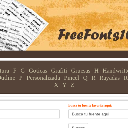
tura
F
G
Goticas
Grafiti
Gruesas
H
Handwritt
utline
P
Personalizada
Pincel
Q
R
Rayadas
R
X
Y
Z
Busca tu fuente favorita aquí: