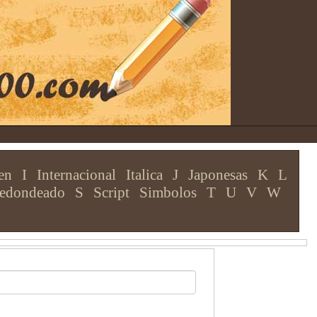
en
I
Internacional
Italica
J
Japonesas
K
L
edondeado
S
Script
Simbolos
T
U
V
W