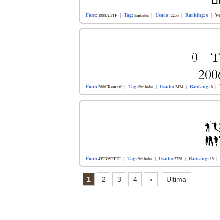
Ve
Font:
| Tag:
| Usado:
| Ranking:
|
1998A.TTF
Simbolos
2255
0
Font:
| Tag:
| Usado:
| Ranking:
|
2006 Team.ttf
Simbolos
2474
8
Font:
| Tag:
| Usado:
| Ranking:
|
4YEOSP.TTF
Simbolos
2720
19
1
2
3
4
»
Ultima