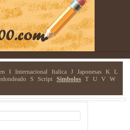
en
I
Internacional
Italica
J
Japonesas
K
L
edondeado
S
Script
Simbolos
T
U
V
W