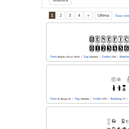
1
2
3
4
»
Ultima
Estas vie
Font:
| Tag:
| Usado:
| Rankin
Benefice Decor AP.ttf
Simbolos
5328
Font:
| Tag:
| Usado:
| Ranking:
|
SL Borges.ttf
Simbolos
4793
13