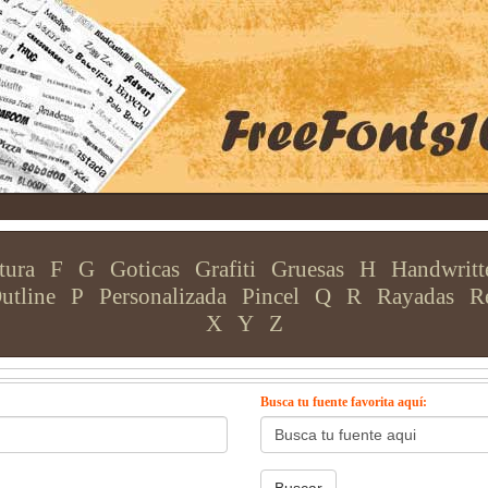
tura
F
G
Goticas
Grafiti
Gruesas
H
Handwritt
utline
P
Personalizada
Pincel
Q
R
Rayadas
R
X
Y
Z
Busca tu fuente favorita aquí: