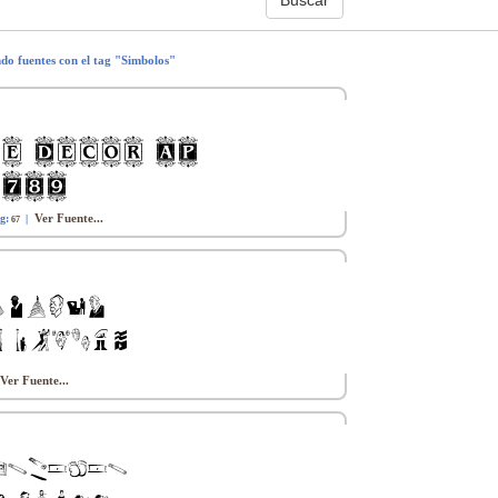
ndo fuentes con el tag "Simbolos"
Ver Fuente...
g:
|
67
Ver Fuente...