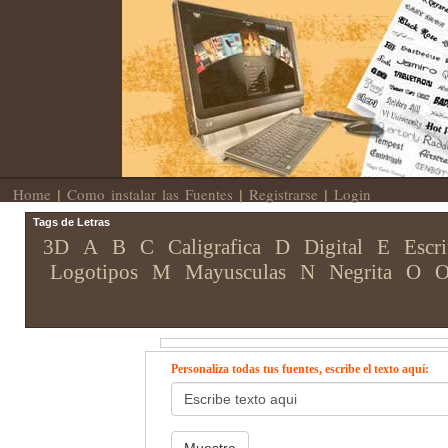
Home
Como instalar las Fuentes
Registrarse
Login
|
|
|
Tags de Letras
3D
A
B
C
Caligrafica
D
Digital
E
Escri
Logotipos
M
Mayusculas
N
Negrita
O
O
Personaliza todas tus fuentes, escribe el texto aquí: