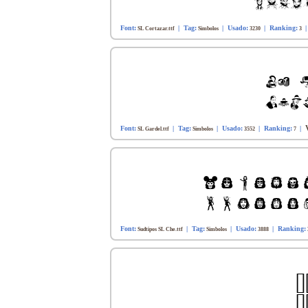
Font:
| Tag:
| Usado:
| Ranking:
SL Cortazar.ttf
Simbolos
3230
3
Font:
| Tag:
| Usado:
| Ranking:
|
SL Gardel.ttf
Simbolos
3552
7
Font:
| Tag:
| Usado:
| Ranking:
Sudtipos SL Che.ttf
Simbolos
3888