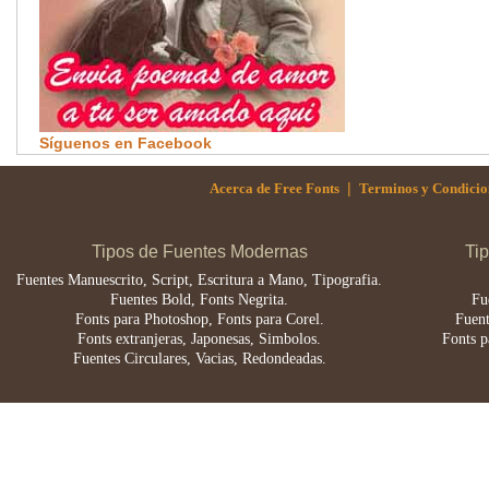
Síguenos en Facebook
|
Acerca de Free Fonts
Terminos y Condicio
Tipos de Fuentes Modernas
Ti
Fuentes Manuescrito, Script, Escritura a Mano, Tipografia.
Fuentes Bold, Fonts Negrita.
Fu
Fonts para Photoshop, Fonts para Corel.
Fuent
Fonts extranjeras, Japonesas, Simbolos.
Fonts p
Fuentes Circulares, Vacias, Redondeadas.