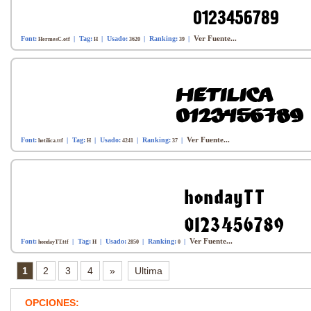
Ver Fuente...
Font:
| Tag:
| Usado:
| Ranking:
|
HermesC.otf
H
3620
39
Ver Fuente...
Font:
| Tag:
| Usado:
| Ranking:
|
hetilica.ttf
H
4241
37
Ver Fuente...
Font:
| Tag:
| Usado:
| Ranking:
|
hondayTT.ttf
H
2850
0
1
2
3
4
»
Ultima
OPCIONES: