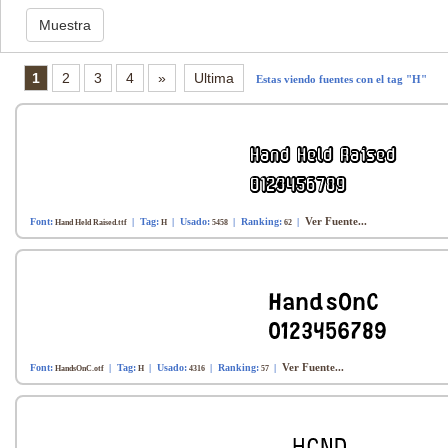
1
2
3
4
»
Ultima
Estas viendo fuentes con el tag "H"
Ver Fuente...
Font:
| Tag:
| Usado:
| Ranking:
|
Hand Held Raised.ttf
H
5458
62
Ver Fuente...
Font:
| Tag:
| Usado:
| Ranking:
|
HandsOnC.otf
H
4316
57