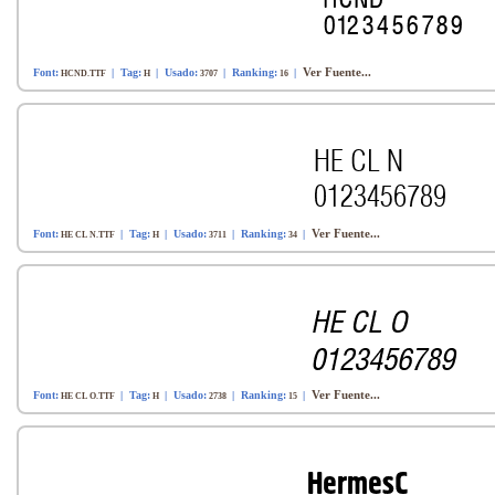
Ver Fuente...
Font:
| Tag:
| Usado:
| Ranking:
|
HCND.TTF
H
3707
16
Ver Fuente...
Font:
| Tag:
| Usado:
| Ranking:
|
HE CL N.TTF
H
3711
34
Ver Fuente...
Font:
| Tag:
| Usado:
| Ranking:
|
HE CL O.TTF
H
2738
15