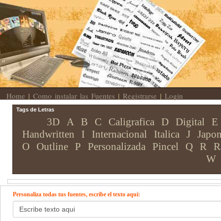
Home
Como instalar las Fuentes
Registrarse
Login
|
|
|
Tags de Letras
3D
A
B
C
Caligrafica
D
Digital
E
Handwritten
I
Internacional
Italica
J
Japon
O
Outline
P
Personalizada
Pincel
Q
R
R
W
Personaliza todas tus fuentes, escribe el texto aquí: