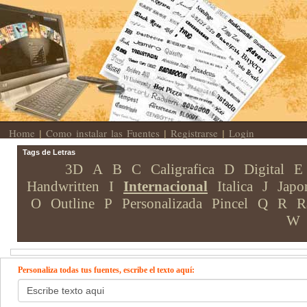
Home
Como instalar las Fuentes
Registrarse
Login
|
|
|
Tags de Letras
3D
A
B
C
Caligrafica
D
Digital
E
Handwritten
I
Internacional
Italica
J
Japo
O
Outline
P
Personalizada
Pincel
Q
R
R
W
Personaliza todas tus fuentes, escribe el texto aquí: