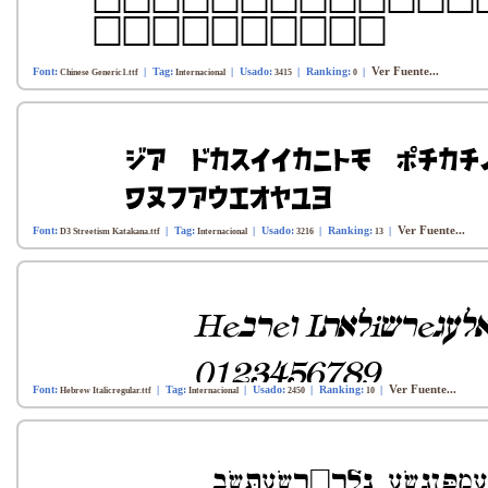
Ver Fuente...
Font:
| Tag:
| Usado:
| Ranking:
|
Chinese Generic1.ttf
Internacional
3415
0
Ver Fuente...
Font:
| Tag:
| Usado:
| Ranking:
|
D3 Streetism Katakana.ttf
Internacional
3216
13
Ver Fuente...
Font:
| Tag:
| Usado:
| Ranking:
|
Hebrew Italicregular.ttf
Internacional
2450
10