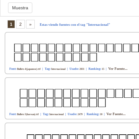
1
2
»
Estas viendo fuentes con el tag "Internacional"
Ver Fuente...
Font:
| Tag:
| Usado:
| Ranking:
|
Bullets 4(japanese).ttf
Internacional
2831
15
Ver Fuente...
Font:
| Tag:
| Usado:
| Ranking:
|
Bullets 5(korean).ttf
Internacional
2479
10