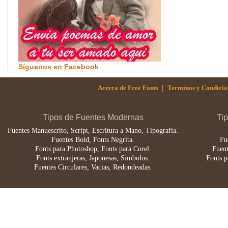
Síguenos en Facebook
|
Acerca de Free Fonts
Terminos y Condicio
Tipos de Fuentes Modernas
Ti
Fuentes Manuescrito, Script, Escritura a Mano, Tipografia.
Fuentes Bold, Fonts Negrita.
Fu
Fonts para Photoshop, Fonts para Corel.
Fuent
Fonts extranjeras, Japonesas, Simbolos.
Fonts p
Fuentes Circulares, Vacias, Redondeadas.