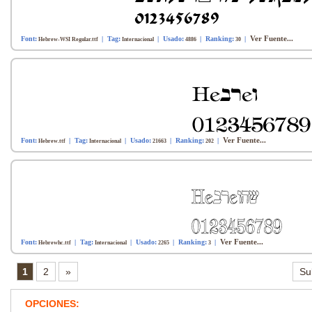
Ver Fuente...
Font:
| Tag:
| Usado:
| Ranking:
|
Hebrew-WSI Regular.ttf
Internacional
4886
30
Ver Fuente...
Font:
| Tag:
| Usado:
| Ranking:
|
Hebrew.ttf
Internacional
21663
202
Ver Fuente...
Font:
| Tag:
| Usado:
| Ranking:
|
Hebrewhc.ttf
Internacional
2265
3
1
2
»
Su
OPCIONES: