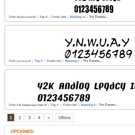
Ver Fuente...
Font:
| Tag:
| Usado:
| Ranking:
|
You Are Loved.ttf
Y
3956
32
Ver Fuente...
Font:
| Tag:
| Usado:
| Ranking:
|
y.n.w.u.a.y.ttf
Y
2221
2
Ver Fuente...
Font:
| Tag:
| Usado:
| Ranking:
|
Y2K Analog Legacy Italic.ttf
Y
2057
0
1
2
3
4
»
Ultima
OPCIONES: