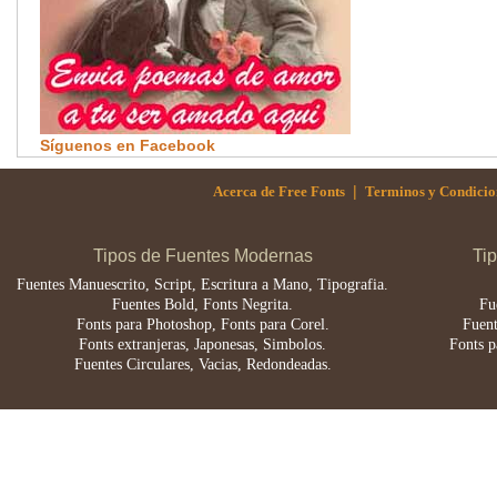
Síguenos en Facebook
|
Acerca de Free Fonts
Terminos y Condicio
Tipos de Fuentes Modernas
Ti
Fuentes Manuescrito, Script, Escritura a Mano, Tipografia.
Fuentes Bold, Fonts Negrita.
Fu
Fonts para Photoshop, Fonts para Corel.
Fuent
Fonts extranjeras, Japonesas, Simbolos.
Fonts p
Fuentes Circulares, Vacias, Redondeadas.