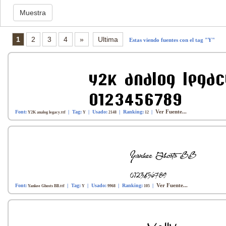
1
2
3
4
»
Ultima
Estas viendo fuentes con el tag "Y"
Ver Fuente...
Font:
| Tag:
| Usado:
| Ranking:
|
Y2K analog legacy.ttf
Y
2148
12
Ver Fuente...
Font:
| Tag:
| Usado:
| Ranking:
|
Yankee Ghosts BB.ttf
Y
9968
105