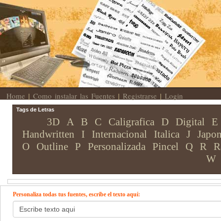
Home
Como instalar las Fuentes
Registrarse
Login
|
|
|
Tags de Letras
3D
A
B
C
Caligrafica
D
Digital
E
Handwritten
I
Internacional
Italica
J
Japon
O
Outline
P
Personalizada
Pincel
Q
R
R
W
Personaliza todas tus fuentes, escribe el texto aquí: