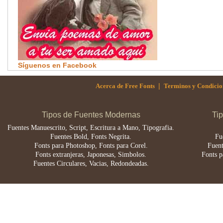
Síguenos en Facebook
|
Acerca de Free Fonts
Terminos y Condicio
Tipos de Fuentes Modernas
Ti
Fuentes Manuescrito, Script, Escritura a Mano, Tipografia.
Fuentes Bold, Fonts Negrita.
Fu
Fonts para Photoshop, Fonts para Corel.
Fuent
Fonts extranjeras, Japonesas, Simbolos.
Fonts p
Fuentes Circulares, Vacias, Redondeadas.