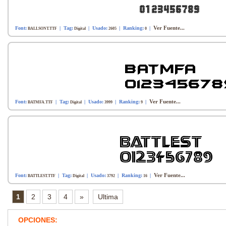
Ver Fuente...
Font:
| Tag:
| Usado:
| Ranking:
|
BALLSONT.TTF
Digital
2605
0
Ver Fuente...
Font:
| Tag:
| Usado:
| Ranking:
|
BATMFA.TTF
Digital
3999
9
Ver Fuente...
Font:
| Tag:
| Usado:
| Ranking:
|
BATTLEST.TTF
Digital
3792
16
1
2
3
4
»
Ultima
OPCIONES: