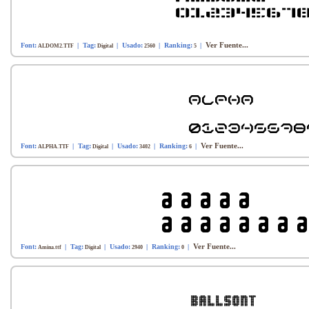
Ver Fuente...
Font:
| Tag:
| Usado:
| Ranking:
|
ALDOM2.TTF
Digital
2560
5
Ver Fuente...
Font:
| Tag:
| Usado:
| Ranking:
|
ALPHA.TTF
Digital
3402
6
Ver Fuente...
Font:
| Tag:
| Usado:
| Ranking:
|
Amina.ttf
Digital
2940
0