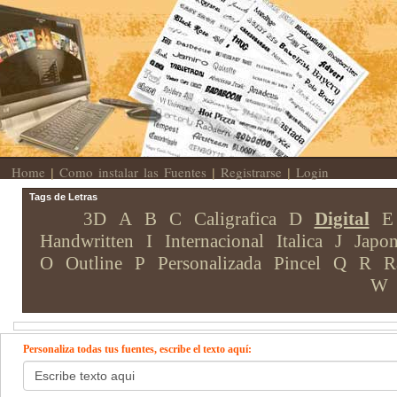
Home
Como instalar las Fuentes
Registrarse
Login
|
|
|
Tags de Letras
3D
A
B
C
Caligrafica
D
Digital
E
Handwritten
I
Internacional
Italica
J
Japon
O
Outline
P
Personalizada
Pincel
Q
R
R
W
Personaliza todas tus fuentes, escribe el texto aquí: