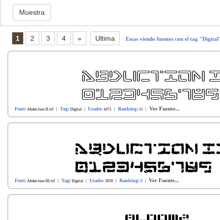
1
2
3
4
»
Ultima
Estas viendo fuentes con el tag "Digital
Ver Fuente...
Font:
| Tag:
| Usado:
| Ranking:
|
Abduction II.ttf
Digital
4471
11
Ver Fuente...
Font:
| Tag:
| Usado:
| Ranking:
|
Abduction III.ttf
Digital
2839
5