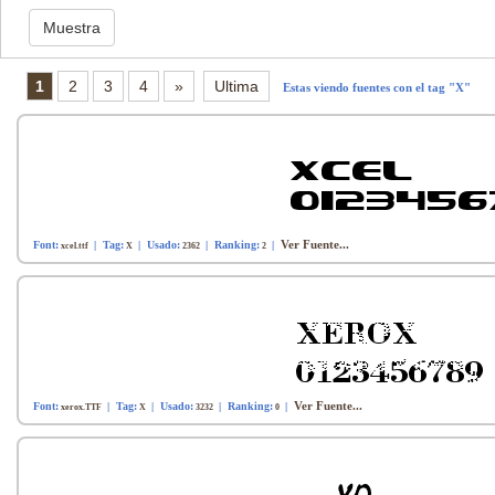
1
2
3
4
»
Ultima
Estas viendo fuentes con el tag "X"
Ver Fuente...
Font:
| Tag:
| Usado:
| Ranking:
|
xcel.ttf
X
2362
2
Ver Fuente...
Font:
| Tag:
| Usado:
| Ranking:
|
xerox.TTF
X
3232
0