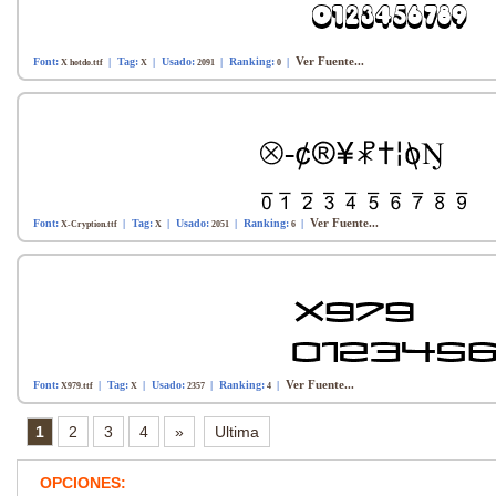
Ver Fuente...
Font:
| Tag:
| Usado:
| Ranking:
|
X hotdo.ttf
X
2091
0
Ver Fuente...
Font:
| Tag:
| Usado:
| Ranking:
|
X-Cryption.ttf
X
2051
6
Ver Fuente...
Font:
| Tag:
| Usado:
| Ranking:
|
X979.ttf
X
2357
4
1
2
3
4
»
Ultima
OPCIONES: