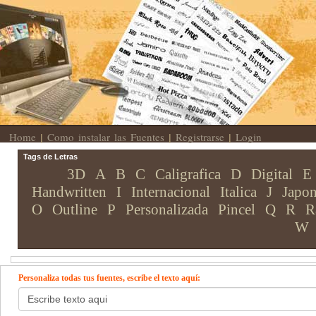
Home
Como instalar las Fuentes
Registrarse
Login
|
|
|
Tags de Letras
3D
A
B
C
Caligrafica
D
Digital
E
Handwritten
I
Internacional
Italica
J
Japon
O
Outline
P
Personalizada
Pincel
Q
R
R
W
Personaliza todas tus fuentes, escribe el texto aquí: