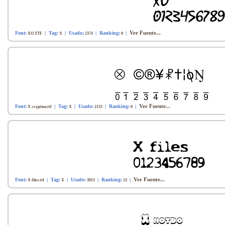
Ver Fuente...
Font:
| Tag:
| Usado:
| Ranking:
|
XO.TTF
X
2374
0
Ver Fuente...
Font:
| Tag:
| Usado:
| Ranking:
|
X cryption.ttf
X
2155
0
Ver Fuente...
Font:
| Tag:
| Usado:
| Ranking:
|
X files.ttf
X
3913
23