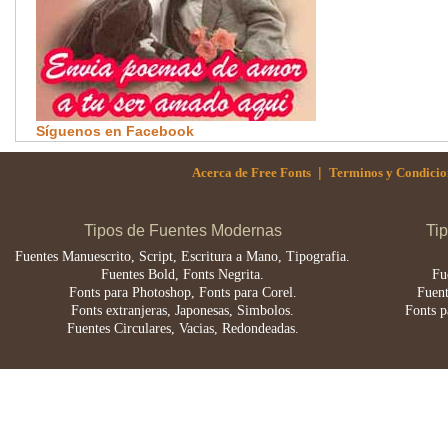
Síguenos en Facebook
|
Acerca de Free Fonts
Terminos y Condicio
Tipos de Fuentes Modernas
Ti
Fuentes Manuescrito, Script, Escritura a Mano, Tipografia.
Fuentes Bold, Fonts Negrita.
Fu
Fonts para Photoshop, Fonts para Corel.
Fuent
Fonts extranjeras, Japonesas, Simbolos.
Fonts p
Fuentes Circulares, Vacias, Redondeadas.