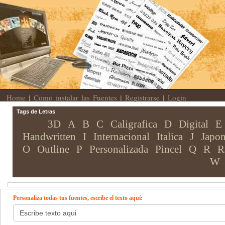
Home
Como instalar las Fuentes
Registrarse
Login
|
|
|
Tags de Letras
3D
A
B
C
Caligrafica
D
Digital
E
Handwritten
I
Internacional
Italica
J
Japon
O
Outline
P
Personalizada
Pincel
Q
R
R
W
Personaliza todas tus fuentes, escribe el texto aquí: