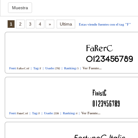
1
2
3
4
»
Ultima
Estas viendo fuentes con el tag "F"
Ver Fuente...
Font:
| Tag:
| Usado:
| Ranking:
|
FaRerC.ttf
F
2702
5
Ver Fuente...
Font:
| Tag:
| Usado:
| Ranking:
|
FinistC.ttf
F
2336
4