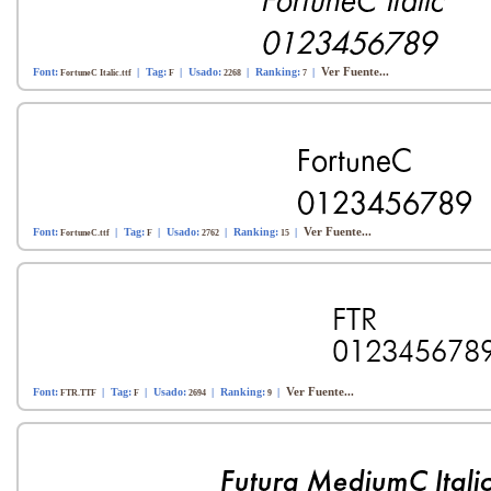
Ver Fuente...
Font:
| Tag:
| Usado:
| Ranking:
|
FortuneC Italic.ttf
F
2268
7
Ver Fuente...
Font:
| Tag:
| Usado:
| Ranking:
|
FortuneC.ttf
F
2762
15
Ver Fuente...
Font:
| Tag:
| Usado:
| Ranking:
|
FTR.TTF
F
2694
9