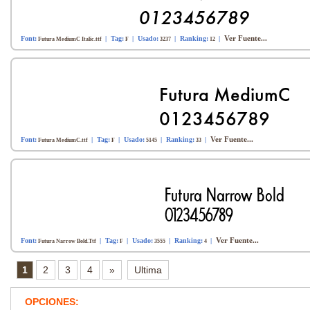
Ver Fuente...
Font:
| Tag:
| Usado:
| Ranking:
|
Futura MediumC Italic.ttf
F
3237
12
Ver Fuente...
Font:
| Tag:
| Usado:
| Ranking:
|
Futura MediumC.ttf
F
5145
33
Ver Fuente...
Font:
| Tag:
| Usado:
| Ranking:
|
Futura Narrow Bold.Ttf
F
3555
4
1
2
3
4
»
Ultima
OPCIONES: