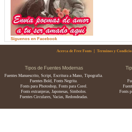
Síguenos en Facebook
|
Acerca de Free Fonts
Terminos y Condicio
Tipos de Fuentes Modernas
Ti
Fuentes Manuescrito, Script, Escritura a Mano, Tipografia.
Fuentes Bold, Fonts Negrita.
Fu
Fonts para Photoshop, Fonts para Corel.
Fuent
Fonts extranjeras, Japonesas, Simbolos.
Fonts p
Fuentes Circulares, Vacias, Redondeadas.