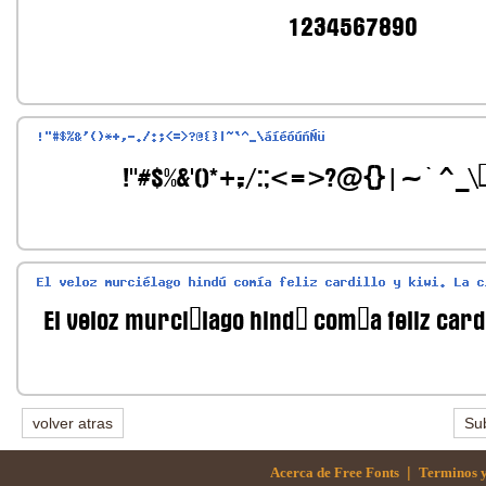
volver atras
Sub
|
Acerca de Free Fonts
Terminos y