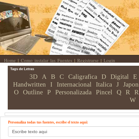
Home
Como instalar las Fuentes
Registrarse
Login
|
|
|
Tags de Letras
3D
A
B
C
Caligrafica
D
Digital
E
Handwritten
I
Internacional
Italica
J
Japon
O
Outline
P
Personalizada
Pincel
Q
R
R
W
Personaliza todas tus fuentes, escribe el texto aquí: