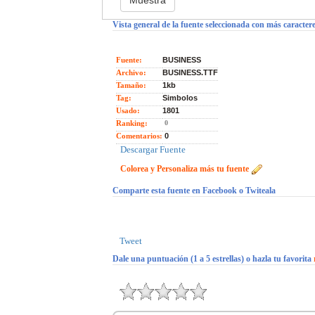
Vista general de la fuente seleccionada con más caractere
Fuente:
BUSINESS
Archivo:
BUSINESS.TTF
Tamaño:
1kb
Tag:
Simbolos
Usado:
1801
Ranking:
0
Comentarios:
0
Descargar Fuente
Colorea y Personaliza más tu fuente
Comparte esta fuente en Facebook o Twiteala
Tweet
Dale una puntuación (1 a 5 estrellas) o hazla tu favorita