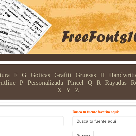
tura
F
G
Goticas
Grafiti
Gruesas
H
Handwritt
utline
P
Personalizada
Pincel
Q
R
Rayadas
R
X
Y
Z
Busca tu fuente favorita aquí: