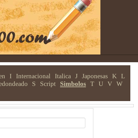
en
I
Internacional
Italica
J
Japonesas
K
L
edondeado
S
Script
Simbolos
T
U
V
W