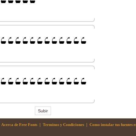
Subir
|
|
Acerca de Free Fonts
Terminos y Condiciones
Como instalar tus fuentes 