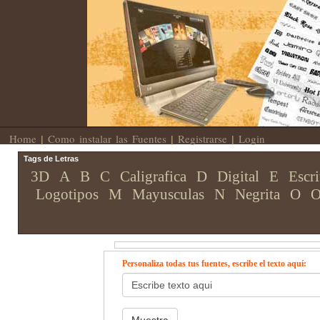
Home
Como instalar las Fuentes
Registrarse
Login
|
|
|
Tags de Letras
3D
A
B
C
Caligrafica
D
Digital
E
Escri
Logotipos
M
Mayusculas
N
Negrita
O
O
Personaliza todas tus fuentes, escribe el texto aquí: