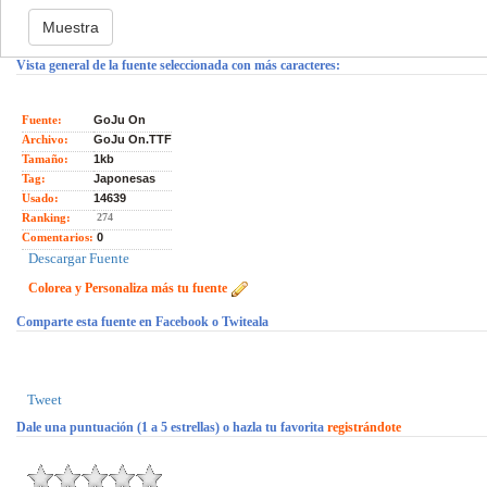
Vista general de la fuente seleccionada con más caracteres:
Fuente:
GoJu On
Archivo:
GoJu On.TTF
Tamaño:
1kb
Tag:
Japonesas
Usado:
14639
Ranking:
274
Comentarios:
0
Descargar Fuente
Colorea y Personaliza más tu fuente
Comparte esta fuente en Facebook o Twiteala
Tweet
Dale una puntuación (1 a 5 estrellas) o hazla tu favorita
registrándote