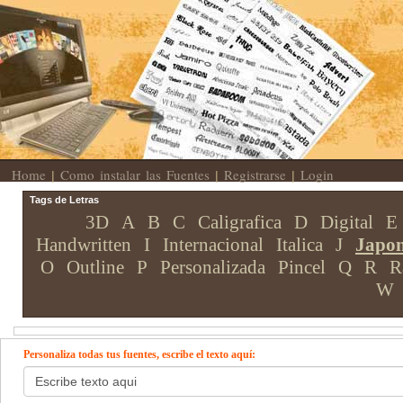
Home
Como instalar las Fuentes
Registrarse
Login
|
|
|
Tags de Letras
3D
A
B
C
Caligrafica
D
Digital
E
Handwritten
I
Internacional
Italica
J
Japon
O
Outline
P
Personalizada
Pincel
Q
R
R
W
Personaliza todas tus fuentes, escribe el texto aquí: