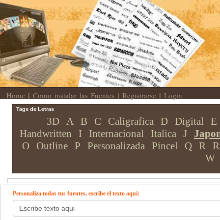
Home
Como instalar las Fuentes
Registrarse
Login
|
|
|
Tags de Letras
3D
A
B
C
Caligrafica
D
Digital
E
Handwritten
I
Internacional
Italica
J
Japon
O
Outline
P
Personalizada
Pincel
Q
R
R
W
Personaliza todas tus fuentes, escribe el texto aquí: