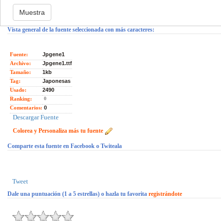
Vista general de la fuente seleccionada con más caracteres:
Fuente:
Jpgene1
Archivo:
Jpgene1.ttf
Tamaño:
1kb
Tag:
Japonesas
Usado:
2490
Ranking:
0
Comentarios:
0
Descargar Fuente
Colorea y Personaliza más tu fuente
Comparte esta fuente en Facebook o Twiteala
Tweet
Dale una puntuación (1 a 5 estrellas) o hazla tu favorita
registrándote