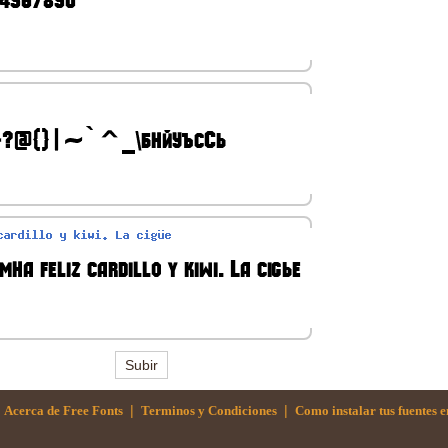
Subir
|
|
Acerca de Free Fonts
Terminos y Condiciones
Como instalar tus fuentes 