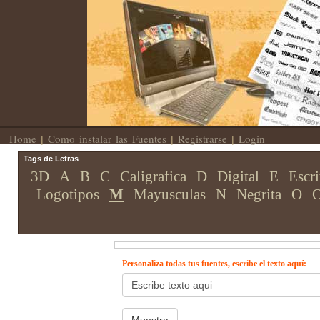
Home
Como instalar las Fuentes
Registrarse
Login
|
|
|
Tags de Letras
3D
A
B
C
Caligrafica
D
Digital
E
Escri
Logotipos
M
Mayusculas
N
Negrita
O
O
Personaliza todas tus fuentes, escribe el texto aquí: