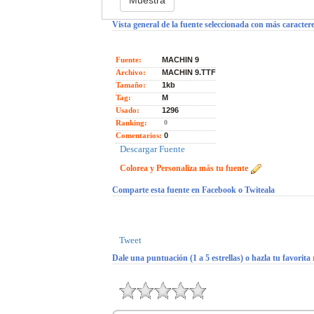
Vista general de la fuente seleccionada con más caractere
Fuente:
MACHIN 9
Archivo:
MACHIN 9.TTF
Tamaño:
1kb
Tag:
M
Usado:
1296
Ranking:
0
Comentarios:
0
Descargar Fuente
Colorea y Personaliza más tu fuente
Comparte esta fuente en Facebook o Twiteala
Tweet
Dale una puntuación (1 a 5 estrellas) o hazla tu favorita