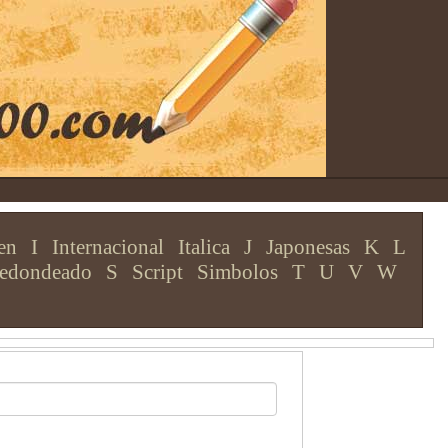
en
I
Internacional
Italica
J
Japonesas
K
L
edondeado
S
Script
Simbolos
T
U
V
W