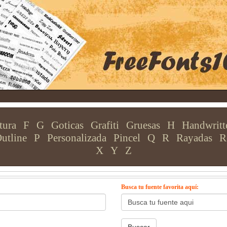
tura
F
G
Goticas
Grafiti
Gruesas
H
Handwritt
utline
P
Personalizada
Pincel
Q
R
Rayadas
R
X
Y
Z
Busca tu fuente favorita aquí: