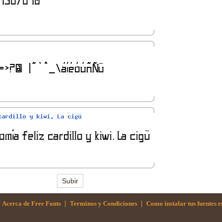
Subir
|
|
Acerca de Free Fonts
Terminos y Condiciones
Como instalar tus fuentes 