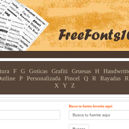
tura
F
G
Goticas
Grafiti
Gruesas
H
Handwritt
utline
P
Personalizada
Pincel
Q
R
Rayadas
R
X
Y
Z
Busca tu fuente favorita aquí: