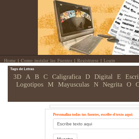
Home
Como instalar las Fuentes
Registrarse
Login
|
|
|
Tags de Letras
3D
A
B
C
Caligrafica
D
Digital
E
Escri
Logotipos
M
Mayusculas
N
Negrita
O
O
Personaliza todas tus fuentes, escribe el texto aquí: