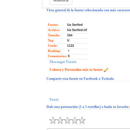
Vista general de la fuente seleccionada con más caractere
Fuente:
Ua Serifed
Archivo:
Ua Serifed.ttf
Tamaño:
1kb
Tag:
U
Usado:
1122
Ranking:
0
Comentarios:
0
Descargar Fuente
Colorea y Personaliza más tu fuente
Comparte esta fuente en Facebook o Twiteala
Tweet
Dale una puntuación (1 a 5 estrellas) o hazla tu favorita