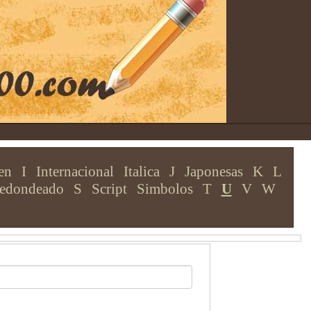
en
I
Internacional
Italica
J
Japonesas
K
L
edondeado
S
Script
Simbolos
T
U
V
W