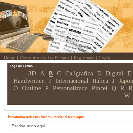
Home
Como instalar las Fuentes
Registrarse
Login
|
|
|
Tags de Letras
3D
A
B
C
Caligrafica
D
Digital
E
Handwritten
I
Internacional
Italica
J
Japon
O
Outline
P
Personalizada
Pincel
Q
R
R
W
Personaliza todas tus fuentes, escribe el texto aquí: