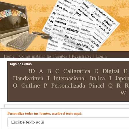
Home
Como instalar las Fuentes
Registrarse
Login
|
|
|
Tags de Letras
3D
A
B
C
Caligrafica
D
Digital
E
Handwritten
I
Internacional
Italica
J
Japon
O
Outline
P
Personalizada
Pincel
Q
R
R
W
Personaliza todas tus fuentes, escribe el texto aquí: