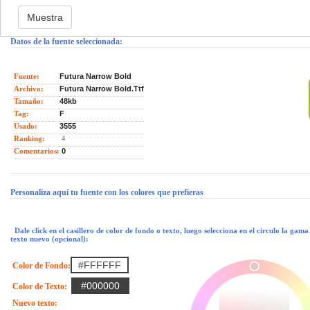
Datos de la fuente seleccionada:
Fuente:
Futura Narrow Bold
Archivo:
Futura Narrow Bold.Ttf
Tamaño:
48kb
Tag:
F
Usado:
3555
Ranking:
4
Comentarios:
0
Personaliza aquí tu fuente con los colores que prefieras
Dale click en el casillero de color de fondo o texto, luego selecciona en el circulo la gam
texto nuevo (opcional):
Color de Fondo:
Color de Texto:
Nuevo texto: