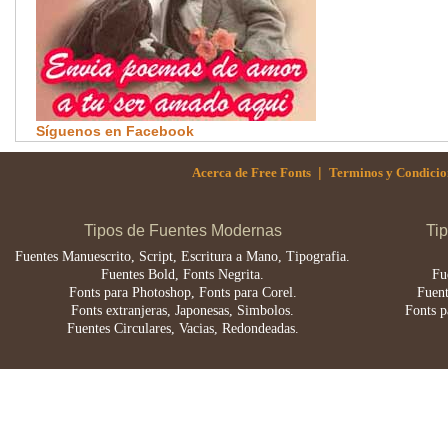
Síguenos en Facebook
|
Acerca de Free Fonts
Terminos y Condicio
Tipos de Fuentes Modernas
Ti
Fuentes Manuescrito, Script, Escritura a Mano, Tipografia.
Fuentes Bold, Fonts Negrita.
Fu
Fonts para Photoshop, Fonts para Corel.
Fuent
Fonts extranjeras, Japonesas, Simbolos.
Fonts p
Fuentes Circulares, Vacias, Redondeadas.