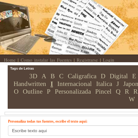
Home
Como instalar las Fuentes
Registrarse
Login
|
|
|
Tags de Letras
3D
A
B
C
Caligrafica
D
Digital
E
Handwritten
I
Internacional
Italica
J
Japon
O
Outline
P
Personalizada
Pincel
Q
R
R
W
Personaliza todas tus fuentes, escribe el texto aquí: