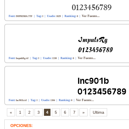
Ver Fuente...
Font:
| Tag:
| Usado:
| Ranking:
|
IMPRISHA.TTF
I
1829
0
Ver Fuente...
Font:
| Tag:
| Usado:
| Ranking:
|
ImpulsRg.ttf
I
1330
0
Ver Fuente...
Font:
| Tag:
| Usado:
| Ranking:
|
Inc901b.ttf
I
1304
0
«
1
2
3
4
5
6
7
»
Ultima
OPCIONES: