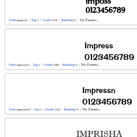
Ver Fuente...
Font:
| Tag:
| Usado:
| Ranking:
|
imposs.ttf
I
1276
0
Ver Fuente...
Font:
| Tag:
| Usado:
| Ranking:
|
Impress.ttf
I
3384
9
Ver Fuente...
Font:
| Tag:
| Usado:
| Ranking:
|
Impressn.ttf
I
1322
0