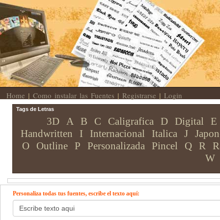
Home
Como instalar las Fuentes
Registrarse
Login
|
|
|
Tags de Letras
3D
A
B
C
Caligrafica
D
Digital
E
Handwritten
I
Internacional
Italica
J
Japon
O
Outline
P
Personalizada
Pincel
Q
R
R
W
Personaliza todas tus fuentes, escribe el texto aquí: