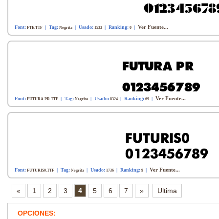
Ver Fuente...
Font:
| Tag:
| Usado:
| Ranking:
|
FTE.TTF
Negrita
1532
0
Ver Fuente...
Font:
| Tag:
| Usado:
| Ranking:
|
FUTURA PR.TTF
Negrita
8324
69
Ver Fuente...
Font:
| Tag:
| Usado:
| Ranking:
|
FUTURIS0.TTF
Negrita
1736
9
«
1
2
3
4
5
6
7
»
Ultima
OPCIONES: