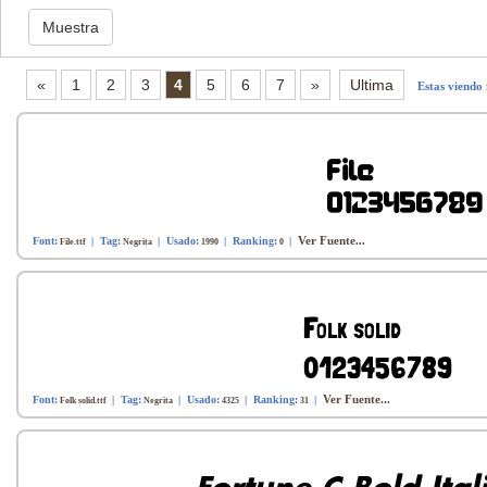
«
1
2
3
4
5
6
7
»
Ultima
Estas viendo 
Ver Fuente...
Font:
| Tag:
| Usado:
| Ranking:
|
File.ttf
Negrita
1990
0
Ver Fuente...
Font:
| Tag:
| Usado:
| Ranking:
|
Folk solid.ttf
Negrita
4325
31