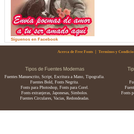
Síguenos en Facebook
|
Acerca de Free Fonts
Terminos y Condicio
Tipos de Fuentes Modernas
Ti
Fuentes Manuescrito, Script, Escritura a Mano, Tipografia.
Fuentes Bold, Fonts Negrita.
Fu
Fonts para Photoshop, Fonts para Corel.
Fuent
Fonts extranjeras, Japonesas, Simbolos.
Fonts p
Fuentes Circulares, Vacias, Redondeadas.