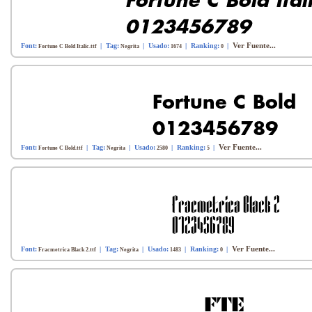
Ver Fuente...
Font:
| Tag:
| Usado:
| Ranking:
|
Fortune C Bold Italic.ttf
Negrita
1674
0
Ver Fuente...
Font:
| Tag:
| Usado:
| Ranking:
|
Fortune C Bold.ttf
Negrita
2580
5
Ver Fuente...
Font:
| Tag:
| Usado:
| Ranking:
|
Fracmetrica Black 2.ttf
Negrita
1483
0