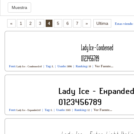
«
1
2
3
4
5
6
7
»
Ultima
Estas viendo 
Ver Fuente...
Font:
| Tag:
| Usado:
| Ranking:
|
Lady Ice - Condensed.ttf
L
3096
10
Ver Fuente...
Font:
| Tag:
| Usado:
| Ranking:
|
Lady Ice - Expanded.ttf
L
3165
12