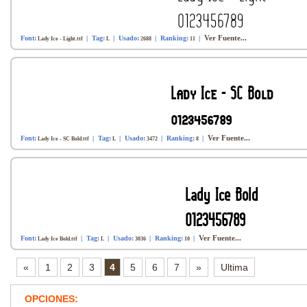
Ver Fuente...
Font:
| Tag:
| Usado:
| Ranking:
|
Lady Ice - Light.ttf
L
2688
11
Ver Fuente...
Font:
| Tag:
| Usado:
| Ranking:
|
Lady Ice - SC Bold.ttf
L
3472
8
Ver Fuente...
Font:
| Tag:
| Usado:
| Ranking:
|
Lady Ice Bold.ttf
L
3036
10
«
1
2
3
4
5
6
7
»
Ultima
OPCIONES: