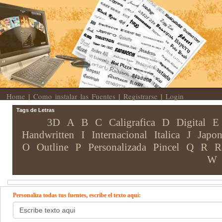
Home
Como instalar las Fuentes
Registrarse
Login
|
|
|
Tags de Letras
3D
A
B
C
Caligrafica
D
Digital
E
Handwritten
I
Internacional
Italica
J
Japon
O
Outline
P
Personalizada
Pincel
Q
R
R
W
Personaliza todas tus fuentes, escribe el texto aquí: