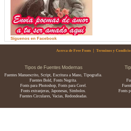
Síguenos en Facebook
|
Acerca de Free Fonts
Terminos y Condicio
Tipos de Fuentes Modernas
Ti
Fuentes Manuescrito, Script, Escritura a Mano, Tipografia.
Fuentes Bold, Fonts Negrita.
Fu
Fonts para Photoshop, Fonts para Corel.
Fuent
Fonts extranjeras, Japonesas, Simbolos.
Fonts p
Fuentes Circulares, Vacias, Redondeadas.