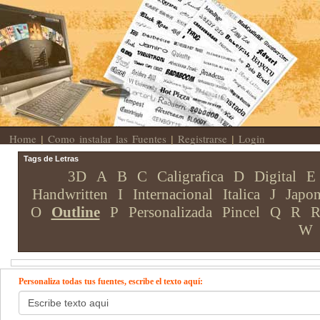
Home
Como instalar las Fuentes
Registrarse
Login
|
|
|
Tags de Letras
3D
A
B
C
Caligrafica
D
Digital
E
Handwritten
I
Internacional
Italica
J
Japon
O
Outline
P
Personalizada
Pincel
Q
R
R
W
Personaliza todas tus fuentes, escribe el texto aquí: