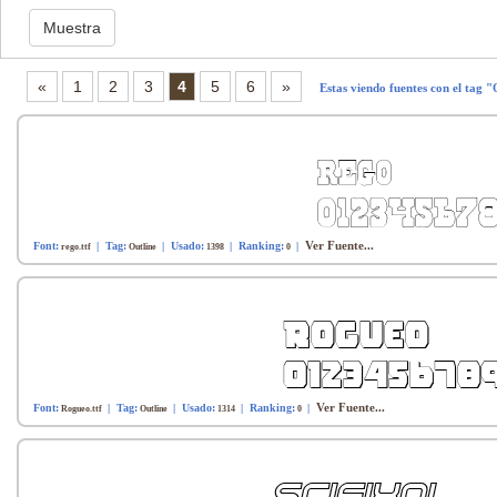
«
1
2
3
4
5
6
»
Estas viendo fuentes con el tag "
Ver Fuente...
Font:
| Tag:
| Usado:
| Ranking:
|
rego.ttf
Outline
1398
0
Ver Fuente...
Font:
| Tag:
| Usado:
| Ranking:
|
Rogueo.ttf
Outline
1314
0