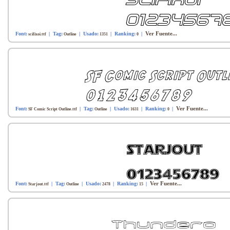
Ver Fuente...
Font:
| Tag:
| Usado:
| Ranking:
|
scifixoi.ttf
Outline
1351
0
Ver Fuente...
Font:
| Tag:
| Usado:
| Ranking:
|
SF Comic Script Outline.ttf
Outline
1631
0
Ver Fuente...
Font:
| Tag:
| Usado:
| Ranking:
|
Starjout.ttf
Outline
2478
15