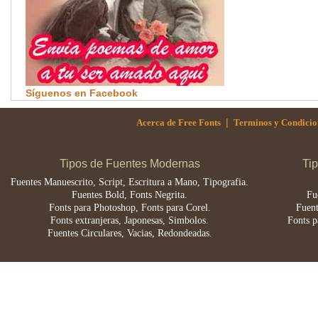
Síguenos en Facebook
|
Acerca de Free Fonts
Terminos y Condicio
Tipos de Fuentes Modernas
Ti
Fuentes Manuescrito, Script, Escritura a Mano, Tipografia.
Fuentes Bold, Fonts Negrita.
Fu
Fonts para Photoshop, Fonts para Corel.
Fuent
Fonts extranjeras, Japonesas, Simbolos.
Fonts p
Fuentes Circulares, Vacias, Redondeadas.