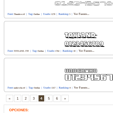
Ver Fuente...
Font:
| Tag:
| Usado:
| Ranking:
|
Thundero.ttf
Outline
1270
5
Ver Fuente...
Font:
| Tag:
| Usado:
| Ranking:
|
TOYLAND-.TTF
Outline
1764
10
Ver Fuente...
Font:
| Tag:
| Usado:
| Ranking:
|
underwho.ttf
Outline
1317
0
«
1
2
3
4
5
6
»
OPCIONES: