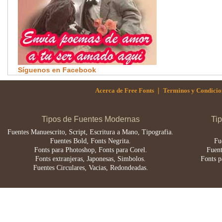
Síguenos en Facebook
|
Acerca de Free Fonts
Terminos y Condicio
Tipos de Fuentes Modernas
Ti
Fuentes Manuescrito, Script, Escritura a Mano, Tipografia.
Fuentes Bold, Fonts Negrita.
Fu
Fonts para Photoshop, Fonts para Corel.
Fuent
Fonts extranjeras, Japonesas, Simbolos.
Fonts p
Fuentes Circulares, Vacias, Redondeadas.