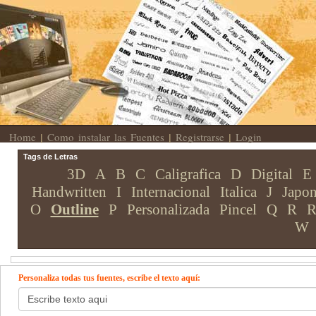
Home
Como instalar las Fuentes
Registrarse
Login
|
|
|
Tags de Letras
3D
A
B
C
Caligrafica
D
Digital
E
Handwritten
I
Internacional
Italica
J
Japon
O
Outline
P
Personalizada
Pincel
Q
R
R
W
Personaliza todas tus fuentes, escribe el texto aquí: