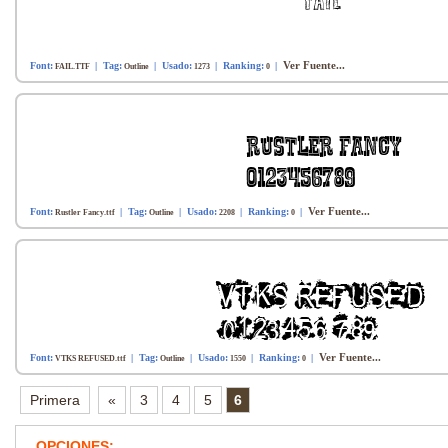
Ver Fuente...
Font:
| Tag:
| Usado:
| Ranking:
|
FAIL.TTF
Outline
1273
0
Ver Fuente...
Font:
| Tag:
| Usado:
| Ranking:
|
Rustler Fancy.ttf
Outline
2208
0
Ver Fuente...
Font:
| Tag:
| Usado:
| Ranking:
|
VTKS REFUSED.ttf
Outline
1550
0
Primera
«
3
4
5
6
OPCIONES: