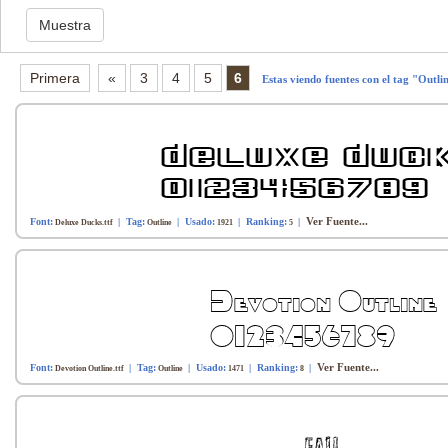
Primera
«
3
4
5
6
Estas viendo fuentes con el tag "Outli
Ver Fuente...
Font:
| Tag:
| Usado:
| Ranking:
|
Deluxe Ducks.ttf
Outline
1921
5
Ver Fuente...
Font:
| Tag:
| Usado:
| Ranking:
|
Devotion Outline.ttf
Outline
1471
8